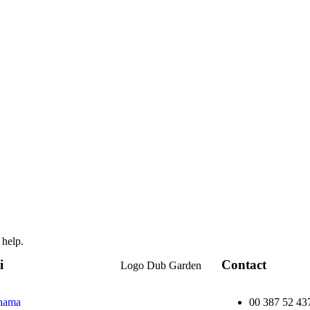
 help.
i
Contact
nama
00 387 52 43