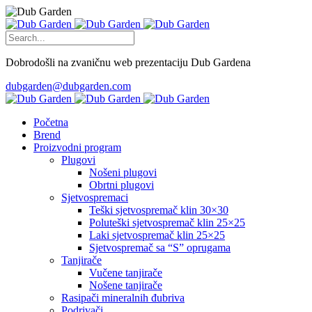
Dobrodošli na zvaničnu web prezentaciju Dub Gardena
dubgarden@dubgarden.com
Početna
Brend
Proizvodni program
Plugovi
Nošeni plugovi
Obrtni plugovi
Sjetvospremaci
Teški sjetvospremač klin 30×30
Poluteški sjetvospremač klin 25×25
Laki sjetvospremač klin 25×25
Sjetvospremač sa “S” oprugama
Tanjirače
Vučene tanjirače
Nošene tanjirače
Rasipači mineralnih đubriva
Podrivači