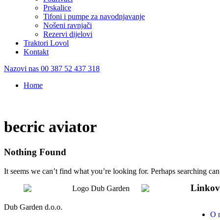
Prskalice
Tifoni i pumpe za navodnjavanje
Nošeni ravnjači
Rezervi dijelovi
Traktori Lovol
Kontakt
Nazovi nas
00 387 52 437 318
Home
/
becric aviator
becric aviator
Nothing Found
It seems we can’t find what you’re looking for. Perhaps searching can
Linkov
Dub Garden d.o.o.
O 