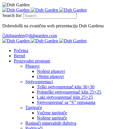
Search for:
Dobrodošli na zvaničnu web prezentaciju Dub Gardena
dubgarden@dubgarden.com
Početna
Brend
Proizvodni program
Plugovi
Nošeni plugovi
Obrtni plugovi
Sjetvospremaci
Teški sjetvospremač klin 30×30
Poluteški sjetvospremač klin 25×25
Laki sjetvospremač klin 25×25
Sjetvospremač sa “S” oprugama
Tanjirače
Vučene tanjirače
Nošene tanjirače
Rasipači mineralnih đubriva
Podrivači