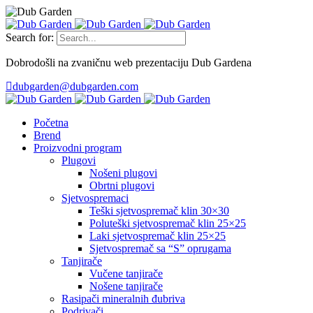
Search for:
Dobrodošli na zvaničnu web prezentaciju Dub Gardena
dubgarden@dubgarden.com
Početna
Brend
Proizvodni program
Plugovi
Nošeni plugovi
Obrtni plugovi
Sjetvospremaci
Teški sjetvospremač klin 30×30
Poluteški sjetvospremač klin 25×25
Laki sjetvospremač klin 25×25
Sjetvospremač sa “S” oprugama
Tanjirače
Vučene tanjirače
Nošene tanjirače
Rasipači mineralnih đubriva
Podrivači