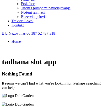
Prskalice
Tifoni i pumpe za navodnjavanje
Nošeni ravnjači
Rezervi dijelovi
Traktori Lovol
Kontakt
Nazovi nas
00 387 52 437 318
Home
/
tadhana slot app
tadhana slot app
Nothing Found
It seems we can’t find what you’re looking for. Perhaps searching
can help.