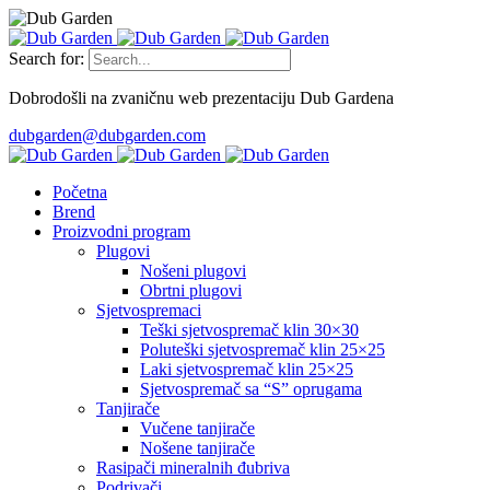
Search for:
Dobrodošli na zvaničnu web prezentaciju Dub Gardena
dubgarden@dubgarden.com
Početna
Brend
Proizvodni program
Plugovi
Nošeni plugovi
Obrtni plugovi
Sjetvospremaci
Teški sjetvospremač klin 30×30
Poluteški sjetvospremač klin 25×25
Laki sjetvospremač klin 25×25
Sjetvospremač sa “S” oprugama
Tanjirače
Vučene tanjirače
Nošene tanjirače
Rasipači mineralnih đubriva
Podrivači