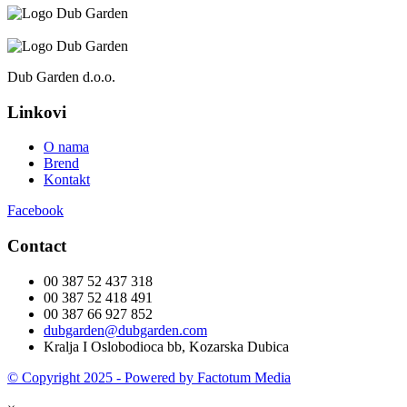
monopoly big baller india
1x bet
Dub Garden d.o.o.
Linkovi
O nama
Brend
Kontakt
Facebook
Contact
00 387 52 437 318
00 387 52 418 491
00 387 66 927 852
dubgarden@dubgarden.com
Kralja I Oslobodioca bb, Kozarska Dubica
© Copyright 2025 - Powered by Factotum Media