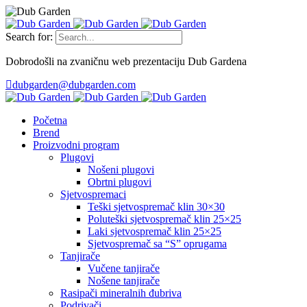
Search for:
Dobrodošli na zvaničnu web prezentaciju Dub Gardena
dubgarden@dubgarden.com
Početna
Brend
Proizvodni program
Plugovi
Nošeni plugovi
Obrtni plugovi
Sjetvospremaci
Teški sjetvospremač klin 30×30
Poluteški sjetvospremač klin 25×25
Laki sjetvospremač klin 25×25
Sjetvospremač sa “S” oprugama
Tanjirače
Vučene tanjirače
Nošene tanjirače
Rasipači mineralnih đubriva
Podrivači