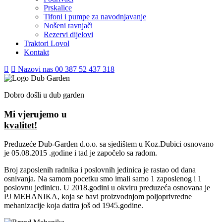
Prskalice
Tifoni i pumpe za navodnjavanje
Nošeni ravnjači
Rezervi dijelovi
Traktori Lovol
Kontakt
Nazovi nas
00 387 52 437 318
Dobro došli u dub garden
Mi vjerujemo u
kvalitet!
Preduzeće Dub-Garden d.o.o. sa sjedištem u Koz.Dubici osnovano
je 05.08.2015 .godine i tad je započelo sa radom.
Broj zaposlenih radnika i poslovnih jedinica je rastao od dana
osnivanja. Na samom pocetku smo imali samo 1 zaposlenog i 1
poslovnu jedinicu. U 2018.godini u okviru preduzeća osnovana je
PJ MEHANIKA, koja se bavi proizvodnjom poljoprivredne
mehanizacije koja datira još od 1945.godine.