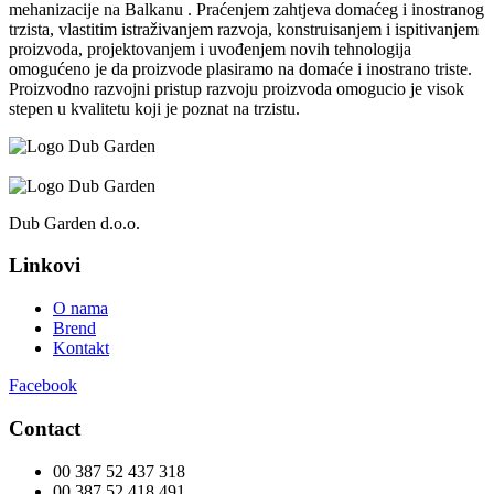
mehanizacije na Balkanu . Praćenjem zahtjeva domaćeg i inostranog
trzista, vlastitim istraživanjem razvoja, konstruisanjem i ispitivanjem
proizvoda, projektovanjem i uvođenjem novih tehnologija
omogućeno je da proizvode plasiramo na domaće i inostrano triste.
Proizvodno razvojni pristup razvoju proizvoda omogucio je visok
stepen u kvalitetu koji je poznat na trzistu.
Dub Garden d.o.o.
Linkovi
O nama
Brend
Kontakt
Facebook
Contact
00 387 52 437 318
00 387 52 418 491