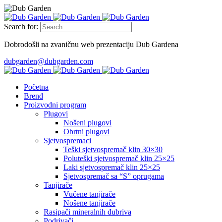
Search for:
Dobrodošli na zvaničnu web prezentaciju Dub Gardena
dubgarden@dubgarden.com
Početna
Brend
Proizvodni program
Plugovi
Nošeni plugovi
Obrtni plugovi
Sjetvospremaci
Teški sjetvospremač klin 30×30
Poluteški sjetvospremač klin 25×25
Laki sjetvospremač klin 25×25
Sjetvospremač sa “S” oprugama
Tanjirače
Vučene tanjirače
Nošene tanjirače
Rasipači mineralnih đubriva
Podrivači