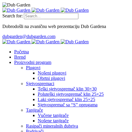
Search for:
Dobrodošli na zvaničnu web prezentaciju Dub Gardena
dubgarden@dubgarden.com
Početna
Brend
Proizvodni program
Plugovi
Nošeni plugovi
Obrtni plugovi
Sjetvospremaci
Teški sjetvospremač klin 30×30
Poluteški sjetvospremač klin 25×25
Laki sjetvospremač klin 25×25
Sjetvospremač sa “S” oprugama
Tanjirače
Vučene tanjirače
Nošene tanjirače
Rasipači mineralnih đubriva
Podrivači