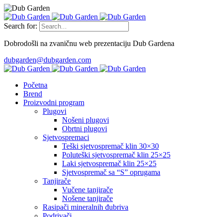
Search for:
Dobrodošli na zvaničnu web prezentaciju Dub Gardena
dubgarden@dubgarden.com
Početna
Brend
Proizvodni program
Plugovi
Nošeni plugovi
Obrtni plugovi
Sjetvospremaci
Teški sjetvospremač klin 30×30
Poluteški sjetvospremač klin 25×25
Laki sjetvospremač klin 25×25
Sjetvospremač sa “S” oprugama
Tanjirače
Vučene tanjirače
Nošene tanjirače
Rasipači mineralnih đubriva
Podrivači