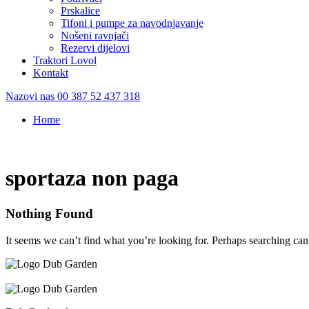
Prskalice
Tifoni i pumpe za navodnjavanje
Nošeni ravnjači
Rezervi dijelovi
Traktori Lovol
Kontakt
Nazovi nas
00 387 52 437 318
Home
/
sportaza non paga
sportaza non paga
Nothing Found
It seems we can’t find what you’re looking for. Perhaps searching can