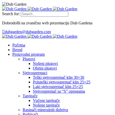
Search for:
Dobrodošli na zvaničnu web prezentaciju Dub Gardena
dubgarden@dubgarden.com
Početna
Brend
Proizvodni program
Plugovi
Nošeni plugovi
Obrtni plugovi
Sjetvospremaci
Teški sjetvospremač klin 30×30
Poluteški sjetvospremač klin 25×25
Laki sjetvospremač klin 25×25
Sjetvospremač sa “S” oprugama
Tanjirače
Vučene tanjirače
Nošene tanjirače
Rasipači mineralnih đubriva
Podrivači